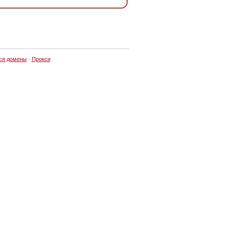
ся домены
·
Прокси