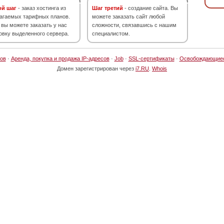
ой шаг
- заказ хостинга из
Шаг третий
- создание сайта. Вы
агаемых тарифных планов.
можете заказать сайт любой
 вы можете заказать у нас
сложности, связавшись с нашим
овку выделенного сервера.
специалистом.
ов
·
Аренда, покупка и продажа IP-адресов
·
Job
·
SSL-сертификаты
·
Освобождающие
Домен зарегистрирован через
i7.RU
.
Whois