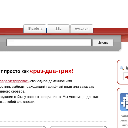
IT-работа
SSL
Аукцион
W
«раз-два-три»!
т просто как
зарегистрировать
свободное доменное имя.
остинг, выбрав подходящий тарифный план или заказать
енного сервера.
оздание сайта у нашего специалиста. Мы можем предложить
йта любой сложности.
пода
регис
шанс