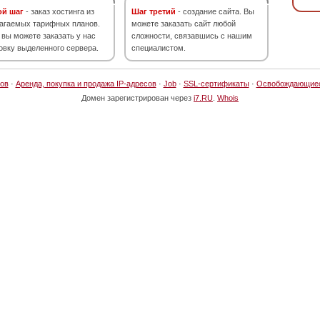
ой шаг
- заказ хостинга из
Шаг третий
- создание сайта. Вы
агаемых тарифных планов.
можете заказать сайт любой
 вы можете заказать у нас
сложности, связавшись с нашим
овку выделенного сервера.
специалистом.
ов
·
Аренда, покупка и продажа IP-адресов
·
Job
·
SSL-сертификаты
·
Освобождающие
Домен зарегистрирован через
i7.RU
.
Whois