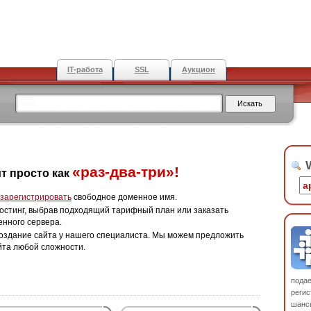
IT-работа
SSL
Аукцион
W
«раз-два-три»!
т просто как
зарегистрировать
свободное доменное имя.
остинг, выбрав подходящий тарифный план или заказать
енного сервера.
оздание сайта у нашего специалиста. Мы можем предложить
йта любой сложности.
пода
регис
шанс