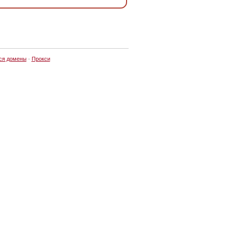
ся домены
·
Прокси