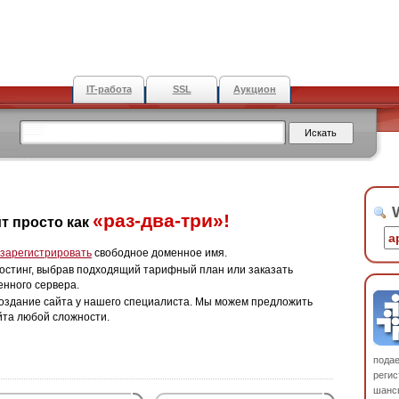
IT-работа
SSL
Аукцион
W
«раз-два-три»!
т просто как
зарегистрировать
свободное доменное имя.
остинг, выбрав подходящий тарифный план или заказать
енного сервера.
оздание сайта у нашего специалиста. Мы можем предложить
йта любой сложности.
пода
регис
шанс