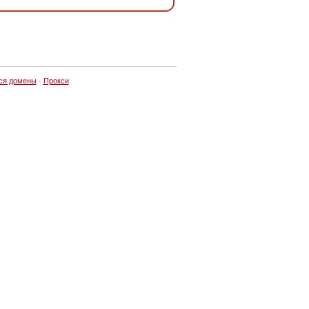
ся домены
·
Прокси