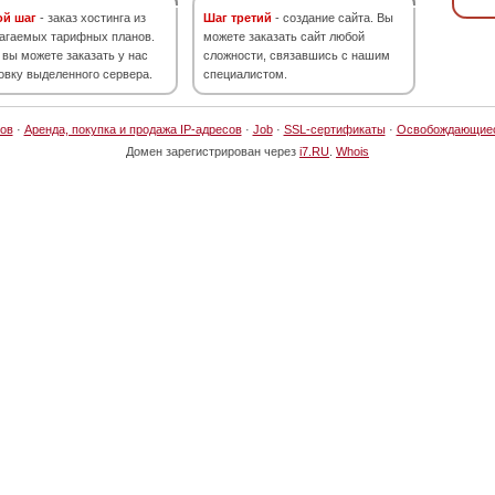
ой шаг
- заказ хостинга из
Шаг третий
- создание сайта. Вы
агаемых тарифных планов.
можете заказать сайт любой
 вы можете заказать у нас
сложности, связавшись с нашим
овку выделенного сервера.
специалистом.
ов
·
Аренда, покупка и продажа IP-адресов
·
Job
·
SSL-сертификаты
·
Освобождающие
Домен зарегистрирован через
i7.RU
.
Whois